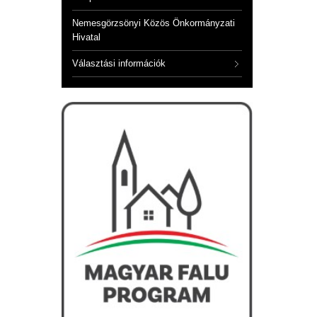
Nemesgörzsönyi Közös Önkormányzati
Hivatal
Választási információk