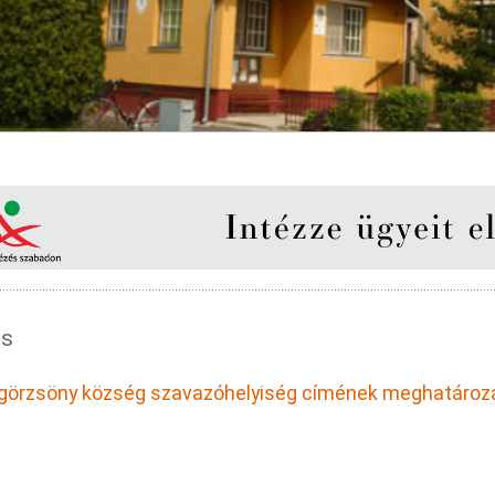
is
örzsöny község szavazóhelyiség címének meghatároz