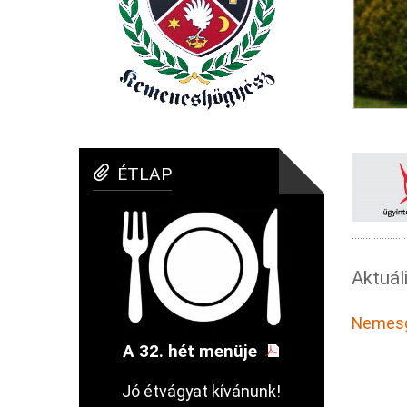
ÉTLAP
Aktuál
Nemesg
A 32. hét menüje
Jó étvágyat kívánunk!