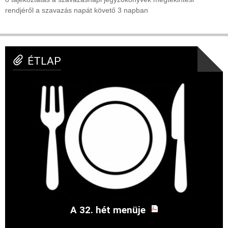
rendjéről a szavazás napát követő 3 napban
ÉTLAP
A 32. hét menüje