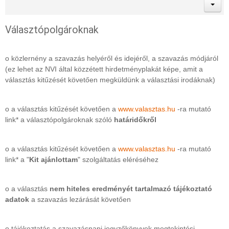
Választópolgároknak
o közlernény a szavazás helyéről és idejéről, a szavazás módjáról
(ez lehet az NVI által közzétett hirdetményplakát képe, amit a
választás kitűzését követően megküldünk a választási irodáknak)
o a választás kitűzését követően a
www.valasztas.hu
-ra mutató
link* a választópolgároknak szóló
határidőkről
o a választás kitűzését követően a
www.valasztas.hu
-ra mutató
link* a "
Kit ajánlottam
" szolgáltatás eléréséhez
o a választás
nem hiteles eredményét tartalmazó tájékoztató
adatok
a szavazás lezárását követően
o tájékoztatás a szavazásnapi jegyzőkönyvek megtekintési