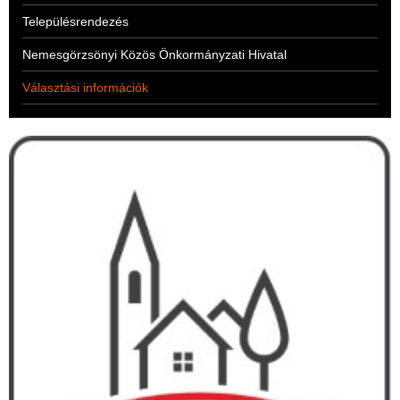
Településrendezés
Nemesgörzsönyi Közös Önkormányzati Hivatal
Választási információk