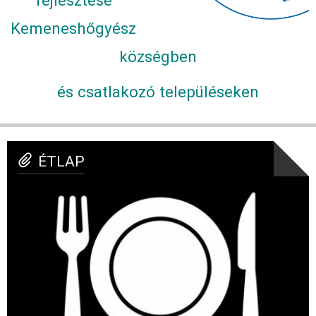
fejlesztése
Kemeneshőgyész
községben
és csatlakozó településeken
ÉTLAP