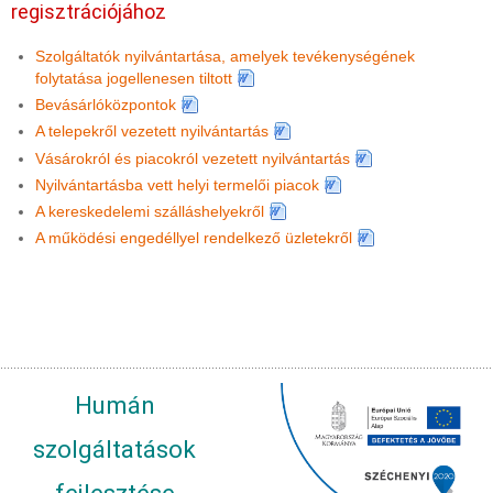
regisztrációjához
Szolgáltatók nyilvántartása, amelyek tevékenységének
folytatása jogellenesen tiltott
Bevásárlóközpontok
A telepekről vezetett nyilvántartás
Vásárokról és piacokról vezetett nyilvántartás
Nyilvántartásba vett helyi termelői piacok
A kereskedelemi szálláshelyekről
A működési engedéllyel rendelkező üzletekről
Humán
szolgáltatások