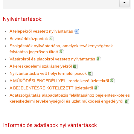
Nyilvántartások:
A telepekről vezetett nyilvántartás
Bevásárlóközpontok
Szolgáltatók nyilvántartása, amelyek tevékenységének
folytatása jogerősen tiltott
Vásárokról és piacokról vezetett nyilvántartás
A kereskedelemi szálláshelyekről
Nyilvántartásba vett helyi termelői piacok
A MŰKÖDÉSI ENGEDÉLLYEL rendelkező üzletekről
A BEJELENTÉSRE KÖTELEZETT üzletekről
Adatszolgáltatás alapadatbázis felállításához bejelentés-köteles
kereskedelmi tevékenységről és üzlet működési engedélyről
Információs adatlapok nyilvántartások