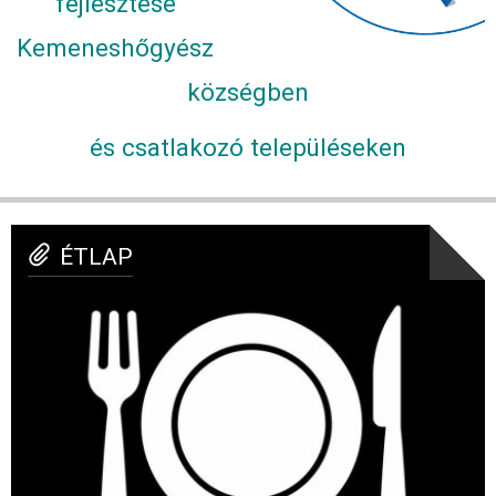
fejlesztése
Kemeneshőgyész
községben
és csatlakozó településeken
ÉTLAP