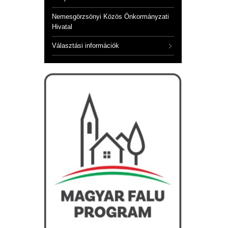
Nemesgörzsönyi Közös Önkormányzati
Hivatal
Választási információk