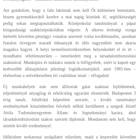
Azt gondolom, hogy a falu lakóinak nem kell Őt különösen bemutatni,
hiszen gyermekkorától kezdve a mai napig köztünk él, segítőkészségét
pedig sokan megtapasztalhatták. Középiskolai tanulmányait a pápai
közgazdasági szakközépiskolában végezte. A sikeres érettségi vizsga
letételét követően pénzügyi vonalon szeretett volna továbbtanulni, azonban
fiatalon özvegyen maradt édesanyját és idős nagyszüleit nem akarta
magukra hagyni. A helyi termelőszövetkezetben helyezkedett el és itt –
mondhatni véletlenszerűen – ismerkedett meg a társadalombiztosítási
szakmával. Munkájára és tudására mások is felfigyeltek, ezért is kapott egy
kedvezőbb állásajánlatot jelenlegi foglalkoztatójától, amit 1985-ben –
elsősorban a szövetkezetben ért csalódásai miatt – elfogadott.
Új munkahelyén már nem állítottak gátat szakmai fejlődésének,
teljesítményét anyagilag és erkölcsileg egyaránt elismerték. Budapesten 3
évig tanult, felsőfokú képesítést szerzett, s kiváló tanulmányi
eredményének köszönhetően felvételi nélkül kerülhetett a szegedi József
Attila Tudományegyetem Állam- és Jogtudományi karára, ahol
társadalombiztosítási szakon szerzett diplomát. Mondanom sem kell, hogy
szintén kiváló eredménnyel.
Időközben sorkatonai szolgálatot teljesített, majd a leszerelést követően