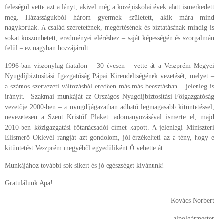
feleségül vette azt a lányt, akivel még a középiskolai évek alatt ismerkedett
meg. Házasságukból három gyermek született, akik mára mind
nagykorúak. A család szeretetének, megértésének és bíztatásának mindig is
sokat köszönhetett, eredményei eléréshez – saját képességén és szorgalmán
felül – ez nagyban hozzájárult.
1996-ban viszonylag fiatalon – 30 évesen – vette át a Veszprém Megyei
Nyugdíjbiztosítási Igazgatóság Pápai Kirendeltségének vezetését, melyet –
a számos szervezeti változásból eredően más-más beosztásban – jelenleg is
irányít.
Szakmai munkáját az Országos Nyugdíjbiztosítási Főigazgatóság
vezetője 2000-ben – a nyugdíjágazatban adható legmagasabb kitüntetéssel,
nevezetesen a Szent Kristóf Plakett adományozásával ismerte el, majd
2010-ben közigazgatási főtanácsadói címet kapott. A jelenlegi Miniszteri
Elismerő Oklevél rangját azt gondolom, jól érzékelteti az a tény, hogy e
kitüntetést Veszprém megyéből egyedüliként Ő vehette át.
Munkájához további sok sikert és jó egészséget kívánunk!
Gratulálunk Apa!
Kovács Norbert
alpolgármester