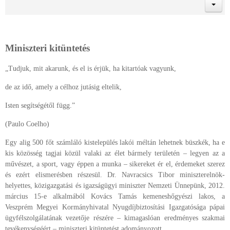
Miniszteri kitüntetés
„Tudjuk, mit akarunk, és el is érjük, ha kitartóak vagyunk,
de az idő, amely a célhoz jutásig eltelik,
Isten segítségétől függ.”
(Paulo Coelho)
Egy alig 500 főt számláló kistelepülés lakói méltán lehetnek büszkék, ha e
kis közösség tagjai közül valaki az élet bármely területén – legyen az a
művészet, a sport, vagy éppen a munka – sikereket ér el, érdemeket szerez
és ezért elismerésben részesül. Dr. Navracsics Tibor miniszterelnök-
helyettes, közigazgatási és igazságügyi miniszter Nemzeti Ünnepünk, 2012.
március 15-e alkalmából Kovács Tamás kemeneshőgyészi lakos, a
Veszprém Megyei Kormányhivatal Nyugdíjbiztosítási Igazgatósága pápai
ügyfélszolgálatának vezetője részére – kimagaslóan eredményes szakmai
tevékenységéért – miniszteri kitüntetést adományozott.