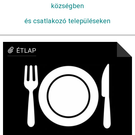
községben
és csatlakozó településeken
ÉTLAP