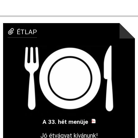
ÉTLAP
A 33. hét menüje
Jó étvágyat kívánunk!