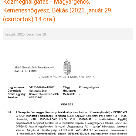
Közmeghallgatás - Magyargencs,
Kemeneshőgyész, Békás (2026. január 29.
(csütörtök) 14 óra.)
Készült: 2025. december 18.